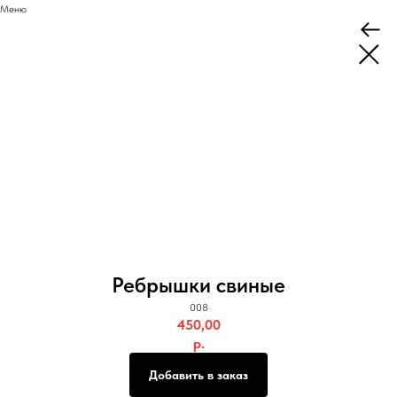
Меню
Ребрышки свиные
008
450,00
р.
Добавить в заказ