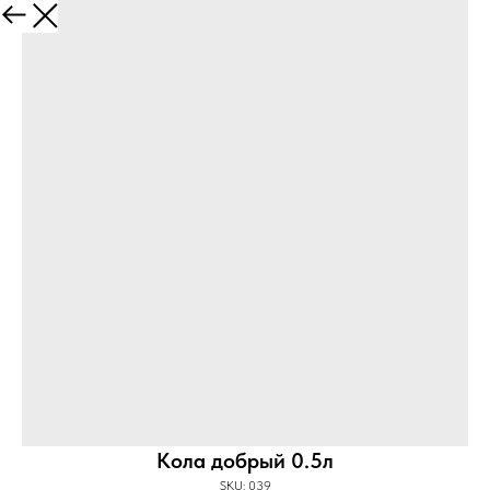
Меню
Кола добрый 0.5л
SKU:
039